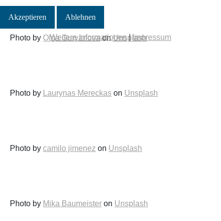
Akzeptieren
Ablehnen
Weitere Informationen
|
Impressum
Photo by
Olga Guryanova
on
Unsplash
Photo by
Laurynas Mereckas
on
Unsplash
Photo by
camilo jimenez
on
Unsplash
Photo by
Mika Baumeister
on
Unsplash