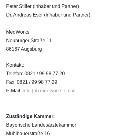
Infusionstherapien
Cryolight - hyperbare CO2-
Peter Stiller (Inhaber und Partner)
Kältetherapie
Dr. Andreas Eser (Inhaber und Partner)
Ernährungsmedizin
Medivid-Cryotherapie To-Go
MedWorks
Cellulite - kosmetische Behandlung mit
Neuburger Straße 11
ESWT
Chirotherapie
86167 Augsburg
Akupunktur/Akupressur
Kontakt:
Telefon: 0821 / 99 98 77 20
Individuelle Rückenbehandlungen
Fax: 0821 / 99 98 77 29
E-Mail:
info (at) medworks.email
Zuständige Kammer:
Bayerische Landesärztekammer
Mühlbauerstraße 16